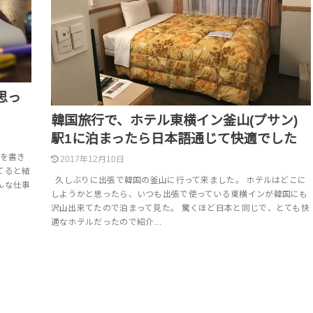
思っ
韓国旅行で、ホテル東横イン釜山(プサン)
駅1に泊まったら日本語通じて快適でした
を書き
2017年12月10日
てると結
久しぶりに出張で韓国の釜山に行って来ました。 ホテルはどこに
んな仕事
しようかと思ったら、いつも出張で使っている東横インが韓国にも
沢山出来てたので泊まって見た。 驚くほど日本と同じで、とても快
適なホテルだったので紹介…