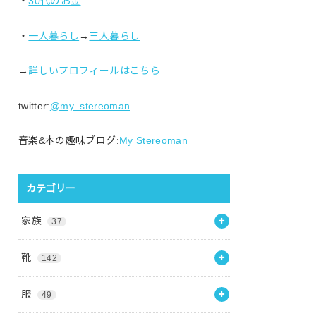
・
30代のお金
・
一人暮らし
→
三人暮らし
→
詳しいプロフィールはこちら
twitter:
@my_stereoman
音楽&本の趣味ブログ:
My Stereoman
カテゴリー
家族
37
靴
142
服
49