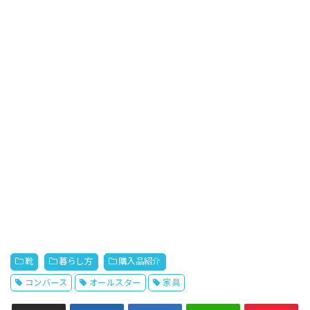
靴
暮らし方
購入品紹介
コンバース
オールスター
家具