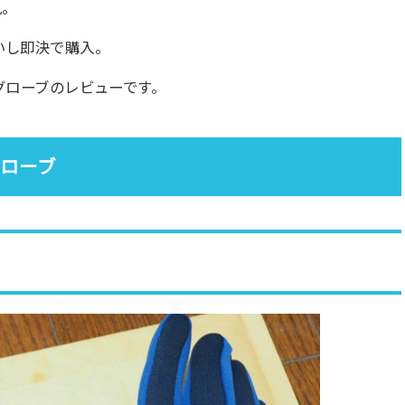
見。
いし即決で購入。
ググローブのレビューです。
ローブ