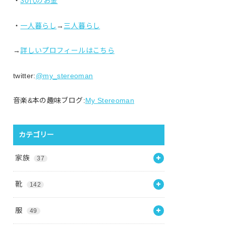
・
30代のお金
・
一人暮らし
→
三人暮らし
→
詳しいプロフィールはこちら
twitter:
@my_stereoman
音楽&本の趣味ブログ:
My Stereoman
カテゴリー
家族
37
靴
142
服
49