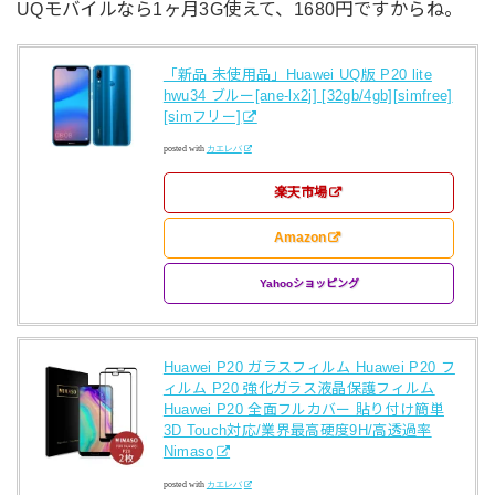
UQモバイルなら1ヶ月3G使えて、1680円ですからね。
「新品 未使用品」Huawei UQ版 P20 lite
hwu34 ブルー[ane-lx2j] [32gb/4gb][simfree]
[simフリー]
posted with
カエレバ
楽天市場
Amazon
Yahooショッピング
Huawei P20 ガラスフィルム Huawei P20 フ
ィルム P20 強化ガラス液晶保護フィルム
Huawei P20 全面フルカバー 貼り付け簡単
3D Touch対応/業界最高硬度9H/高透過率
Nimaso
posted with
カエレバ