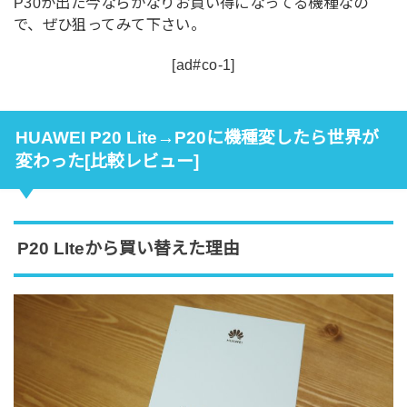
P30が出た今ならかなりお買い得になってる機種なの
で、ぜひ狙ってみて下さい。
[ad#co-1]
HUAWEI P20 Lite→P20に機種変したら世界が
変わった[比較レビュー]
P20 LIteから買い替えた理由