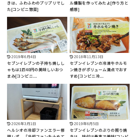
きは、ふわふわのプリプリでし
ル燻製を作ってみたよ[作り方と
た[コンビニ惣菜]
感想]
2019年6月4日
2018年11月13日
セブンイレブンの子持ち焼しし
セブンイレブンの冷凍牛ホルモ
ゃもは1匹40円の美味しいおつ
ン焼きがボリューム満点でおす
まみ[コンビニ…
すめ[コンビニ冷…
2026年3月1日
2019年6月5日
ヘルシオの冷却ファンエラー修
セブンイレブンのぶりの照り焼
理レポ。「冷却ファンを止めて
きは、味付け最高で美味[コンビ