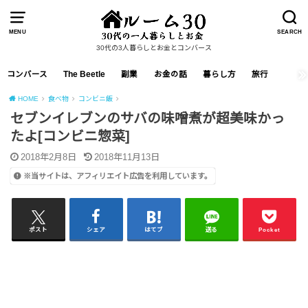
MENU
SEARCH
30代の3人暮らしとお金とコンバース
コンバース
The Beetle
副業
お金の話
暮らし方
旅行
HOME
食べ物
コンビニ飯
セブンイレブンのサバの味噌煮が超美味かっ
たよ[コンビニ惣菜]
2018年2月8日
2018年11月13日
※当サイトは、アフィリエイト広告を利用しています。
ポスト
シェア
はてブ
送る
Pocket