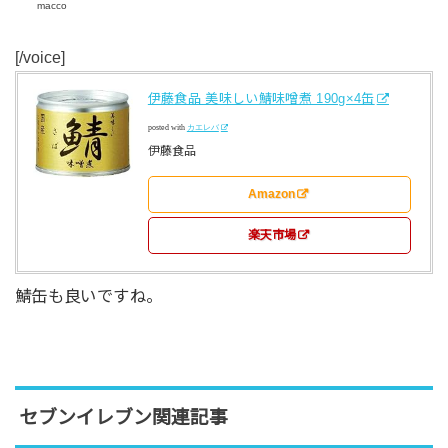
macco
[/voice]
伊藤食品 美味しい鯖味噌煮 190g×4缶
posted with
カエレバ
伊藤食品
Amazon
楽天市場
鯖缶も良いですね。
セブンイレブン関連記事