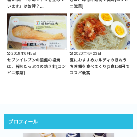
います」は故障？…
ニ惣菜]
2019年6月5日
2020年4月23日
セブンイレブンの銀鮭の塩焼
夏におすすめカルディのきねう
は、旨味たっぷりの焼き鮭[コン
ち冷麺を食べまくり[1食150円で
ビニ惣菜]
コスパ最高…
プロフィール