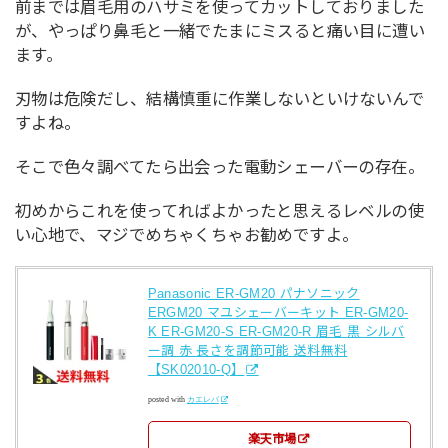
前までは眉毛用のハサミを使ってカットしておりました
が、やっぱり鼻毛と一緒でたまにミスると痛い目に遭い
ます。
刃物は危険だし、結構慎重に作業しないといけないんで
すよね。
そこで色々調べてたら出会った電動シェーバーの存在。
初めからこれを使ってればよかったと思えるレベルの使
い心地で、マジでめちゃくちゃお勧めですよ。
Panasonic ER-GM20 パナソニック
ERGM20 マユシェーバーキット ER-GM20-
K ER-GM20-S ER-GM20-R 眉毛 黒 シルバ
ー調 赤 長さを調節可能 送料無料
【SK02010-Q】
posted with
カエレバ
楽天市場