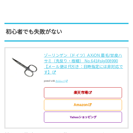
初心者でも失敗がない
ゾーリンゲン（ドイツ）AXiON 眉毛/甘皮ハ
サミ（先反り・極細） No.641#slg008990
【メール便は代引き：日時指定には非対応で
す】
posted with
カエレバ
楽天市場
Amazon
Yahooショッピング