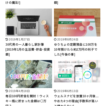
けの魔法!]
額]
2019年1月27日
2019年8月24日
30代男の一人暮らし家計簿
ゆうちょの定期預金に100万を
[2019年1月の生活費･貯金･投資
10年預けたら約2万円の利子で
額]
した[今後の事]
2019年4月18日
2019年6月13日
毎日100円貯金を開封！ウィス
ウェルスナビを放置10ヶ月後…
キー瓶に貯まった金額は◯万
やめた4つの理由[手数料が高い