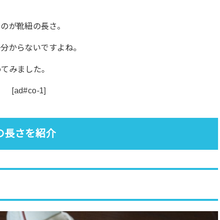
うのが靴紐の長さ。
か分からないですよね。
めてみました。
[ad#co-1]
の長さを紹介