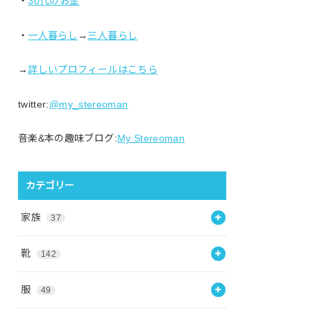
・
30代のお金
・
一人暮らし
→
三人暮らし
→
詳しいプロフィールはこちら
twitter:
@my_stereoman
音楽&本の趣味ブログ:
My Stereoman
カテゴリー
家族
37
靴
142
服
49