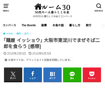
MENU
SEARCH
30代の3人暮らしとお金とコンバース
コンバース
The Beetle
副業
お金の話
暮らし方
旅行
HOME
趣味
旅行
｢麺屋 イッショウ｣ 大阪市東淀川でまぜそば二
郎を食らう [感想]
2018年2月5日
2019年6月3日
※当サイトは、アフィリエイト広告を利用しています。
ポスト
シェア
はてブ
送る
Pocket