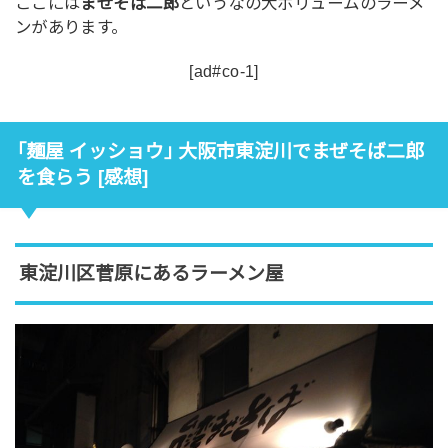
ここには
まぜそば二郎
というなの大ボリュームのラーメ
ンがあります。
[ad#co-1]
｢麺屋 イッショウ｣ 大阪市東淀川でまぜそば二郎
を食らう [感想]
東淀川区菅原にあるラーメン屋