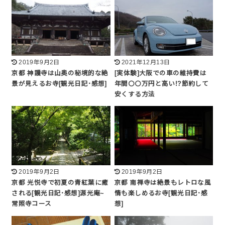
2019年9月2日
2021年12月13日
京都 神護寺は山奥の秘境的な絶
[実体験]大阪での車の維持費は
景が見えるお寺[観光日記･感想]
年間〇〇万円と高い!?節約して
安くする方法
2019年9月2日
2019年9月2日
京都 光悦寺で初夏の青紅葉に癒
京都 南禅寺は絶景もレトロな風
される[観光日記･感想]源光庵~
情も楽しめるお寺[観光日記･感
常照寺コース
想]