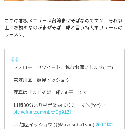
ここの看板メニューは
台湾まぜそば
なのですが、それ以
上にお勧めなのが
まぜそば二郎
と言う特大ボリュームの
ラーメン。
フォロー、リツイート、拡散お願いします(^^*)
東淀川区 麺屋イッショウ
写真は「まぜそば二郎750円」です！
11時30分より昼営業始まりまーす＼(^o^)／
pic.twitter.com/nLxxSg91Zl
— 麺屋イッショウ (@Mazesoba1sho)
2017年2