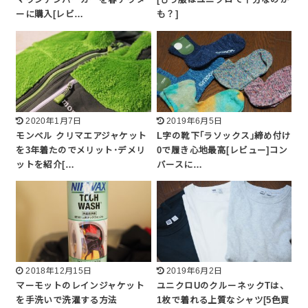
マウンテンパーカーを春アウタ
[もう服はユニクロで十分なのか
ーに購入[レビ…
も？]
2020年1月7日
2019年6月5日
モンベル クリマエアジャケット
L字の靴下｢ラソックス｣締め付け
を3年着たのでメリット･デメリ
0で履き心地最高[レビュー]コン
ットを紹介[…
バースに…
2018年12月15日
2019年6月2日
マーモットのレインジャケット
ユニクロUのクルーネックTは、
を手洗いで洗濯する方法
1枚で着れる上質なシャツ[5色買