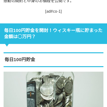
感動の開封と中身のお値段を公開です。
[ad#co-1]
毎日100円貯金を開封！ウィスキー瓶に貯まった
金額は◯万円？
毎日100円貯金