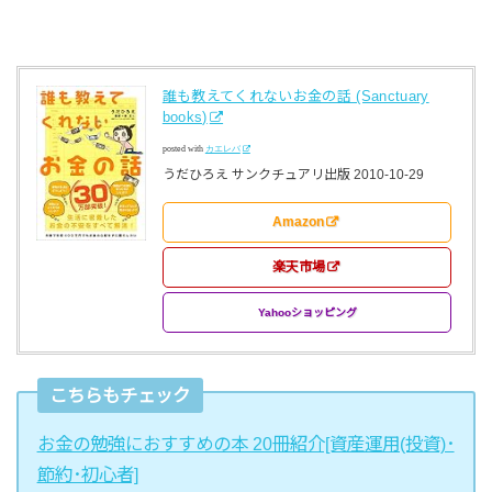
誰も教えてくれないお金の話 (Sanctuary
books)
posted with
カエレバ
うだひろえ サンクチュアリ出版 2010-10-29
Amazon
楽天市場
Yahooショッピング
こちらもチェック
お金の勉強におすすめの本 20冊紹介[資産運用(投資)･
節約･初心者]