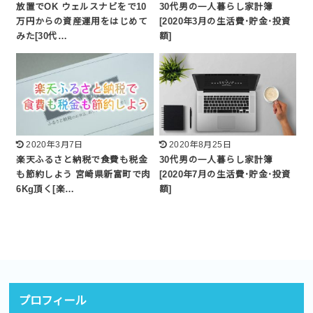
放置でOK ウェルスナビをで10
30代男の一人暮らし家計簿
万円からの資産運用をはじめて
[2020年3月の生活費･貯金･投資
みた[30代…
額]
2020年3月7日
2020年8月25日
楽天ふるさと納税で食費も税金
30代男の一人暮らし家計簿
も節約しよう 宮崎県新富町で肉
[2020年7月の生活費･貯金･投資
6Kg頂く[楽…
額]
プロフィール