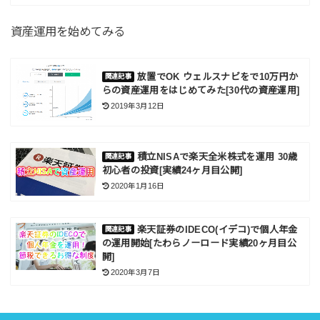
資産運用を始めてみる
放置でOK ウェルスナビをで10万円か
らの資産運用をはじめてみた[30代の資産運用]
2019年3月12日
積立NISAで楽天全米株式を運用 30歳
初心者の投資[実績24ヶ月目公開]
2020年1月16日
楽天証券のIDECO(イデコ)で個人年金
の運用開始[たわらノーロード実績20ヶ月目公
開]
2020年3月7日