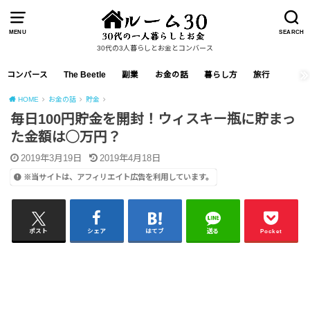
MENU
SEARCH
30代の3人暮らしとお金とコンバース
コンバース
The Beetle
副業
お金の話
暮らし方
旅行
HOME
お金の話
貯金
毎日100円貯金を開封！ウィスキー瓶に貯まっ
た金額は◯万円？
2019年3月19日
2019年4月18日
※当サイトは、アフィリエイト広告を利用しています。
ポスト
シェア
はてブ
送る
Pocket