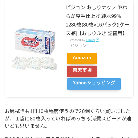
ピジョン おしりナップ やわ
らか厚手仕上げ 純水99%
1280枚(80枚×16パック)[ケー
ス品]【おしりふき 詰替用】
created by
Rinker
ピジョン
Amazon
楽天市場
Yahooショッピング
お尻拭きも1日10枚程度使うので20個くらい買いました
が、１袋に80枚入っていればめっちゃ消費スピードが速
いとも思いません。