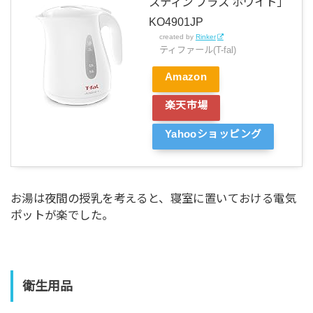
スティン プラス ホワイト」
KO4901JP
created by
Rinker
ティファール(T-fal)
Amazon
楽天市場
Yahooショッピング
お湯は夜間の授乳を考えると、寝室に置いておける電気
ポットが楽でした。
衛生用品