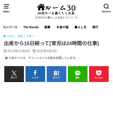
MENU
SEARCH
30代の3人暮らしとお金とコンバース
コンバース
The Beetle
副業
お金の話
暮らし方
旅行
HOME
家族
子育て
出産から15日経って[育児は24時間の仕事]
2023年12月6日
2025年4月3日
※当サイトは、アフィリエイト広告を利用しています。
ポスト
シェア
はてブ
送る
Pocket