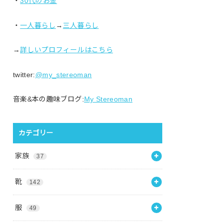
・
30代のお金
・
一人暮らし
→
三人暮らし
→
詳しいプロフィールはこちら
twitter:
@my_stereoman
音楽&本の趣味ブログ:
My Stereoman
カテゴリー
家族
37
靴
142
服
49