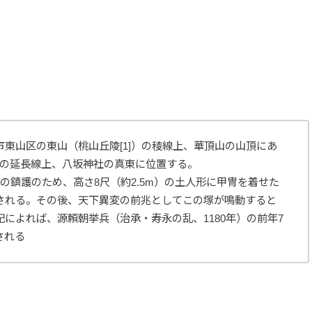
東山区の東山（桃山丘陵[1]）の稜線上、華頂山の山頂にあ
四条通の延長線上、八坂神社の真東に位置する。
の鎮護のため、高さ8尺（約2.5m）の土人形に甲冑を着せた
される。その後、天下異変の前兆としてこの塚が鳴動すると
によれば、源頼朝挙兵（治承・寿永の乱、1180年）の前年7
される