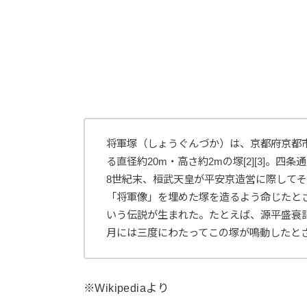
将軍塚（しょうぐんづか）は、京都府京都市
る直径約20m・高さ約2mの塚[2][3]。
8世紀末、桓武天皇が平安京造営に際してそ
「将軍像」を埋めた塚を造るよう命じたと
いう伝説が生まれた。たとえば、源平盛衰記
月には三度にわたってこの塚が鳴動したと
※Wikipediaより